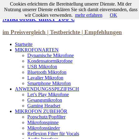
Cookies erleichtern die Bereitstellung unserer Dienste. Mit der
Nutzung unserer Dienste erklären Sie sich damit einverstanden, dass
wir Cookies verwenden.
mehr erfahren
OK
Mikrofone unter 100 €
im Preisvergleich | Testberichte | Empfehlungen
Startseite
MIKROFONARTEN
Dynamische Mikrofone
Kondensatormikrofone
USB Mikrofon
Bluetooth Mikrofon
Lavalier Mikrofon
Smartphone Mikrofon
ANWENDUNGSSPEZIFISCH
Let’s Play Mikrofone
Gesangsmikrofon
Gaming Headset
MIKROFON ZUBEHÖR
Popschutz/Popfilter
Mikrofonspinne
Mikrofonständer
Reflexion Filter für Vocals