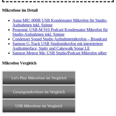
Mikrofone im Detail
Auna MIC-900B USB Kondensator Mikrofon für Studio-
Aufnahmen inkl. Spinne
Pronomic USB-M 910 Podcast Kondensator Mikrofon für
Studio-Aufnahmen inkl. Spinne
Condenser Sound Studio Aufnahmemikrofon – Broadcast
Samson G-Track USB Studiomikrofon mit integriertem
Audiointerface, Stativ und Cakewalk Sonar LE
Samson Meteor Mic USB Studio/Podcast Mikrofon silber
Mikrofon Vergleich
Let's Play Mikrofone im Vergleich
Gesangsmikrofone im Vergleich
USB Mikrofone im Vergleich